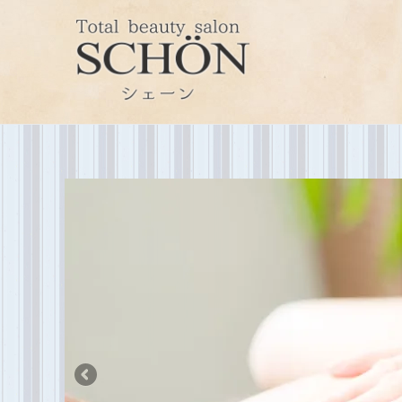
内
容
を
ス
キ
ッ
プ