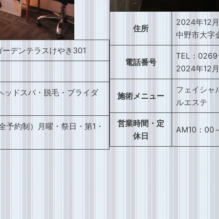
2024年12
住所
中野市大字金
 ガーデンテラスけやき301
TEL：0269-
電話番号
2024年1
フェイシャ
ヘッドスパ・脱毛・ブライダ
施術メニュー
ルエステ
営業時間・定
（完全予約制）月曜・祭日・第1・
AM10：0
休日